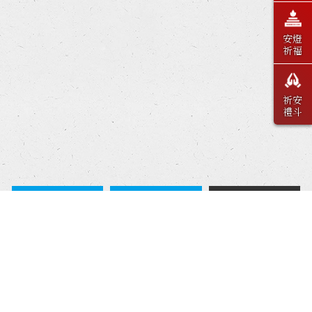
安燈
祈福
祈安
禮斗
上一篇
回列表
下一篇
Contact
04-22271216